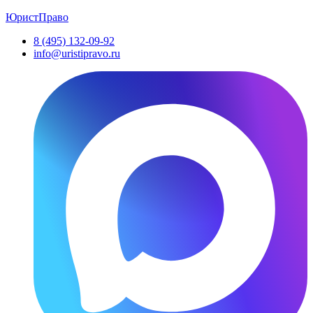
ЮристПраво
8 (495) 132-09-92
info@uristipravo.ru