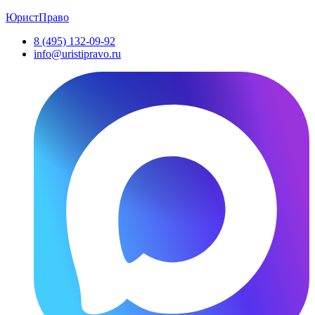
ЮристПраво
8 (495) 132-09-92
info@uristipravo.ru