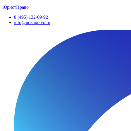
ЮристПраво
8 (495) 132-09-92
info@uristipravo.ru