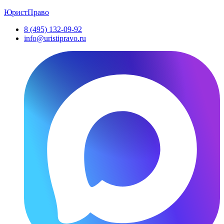
ЮристПраво
8 (495) 132-09-92
info@uristipravo.ru