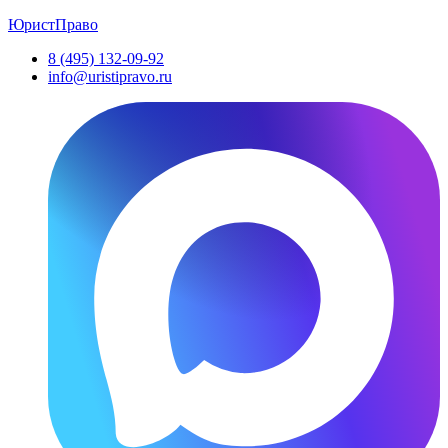
ЮристПраво
8 (495) 132-09-92
info@uristipravo.ru