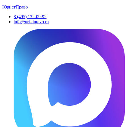
ЮристПраво
8 (495) 132-09-92
info@uristipravo.ru